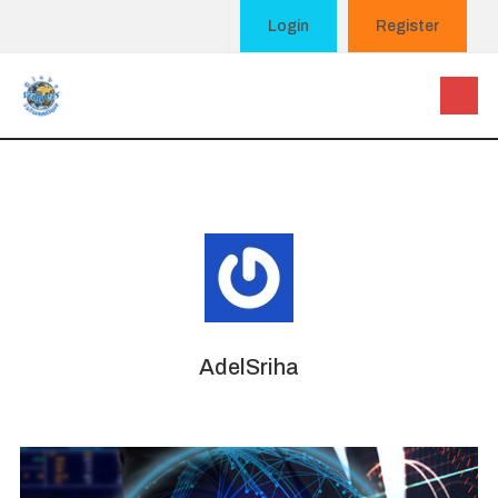
Login
Register
AdelSriha