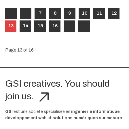
7
8
9
10
11
12
13
14
15
16
Page 13 of 16
GSI creatives. You should
join us.
GSI
est une société spécialisée en
ingénierie informatique
,
développement web
et
solutions numériques sur mesure
.