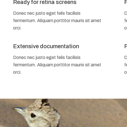
Ready for retina screens
F
Donec nec justo eget felis facilisis
D
fermentum. Aliquam porttitor mauris sit amet
f
orci.
o
Extensive documentation
F
Donec nec justo eget felis facilisis
D
fermentum. Aliquam porttitor mauris sit amet
f
orci.
o