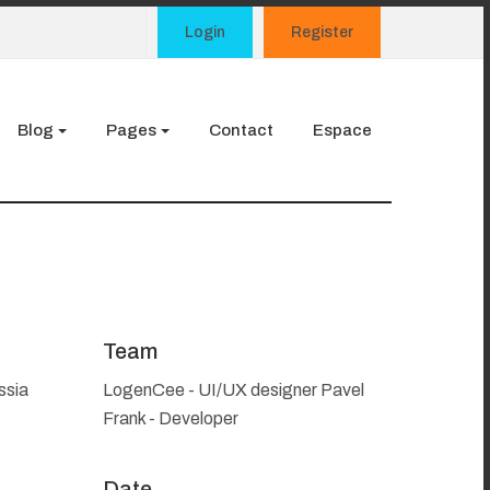
Login
Register
Blog
Pages
Contact
Espace
Team
ssia
LogenCee - UI/UX designer Pavel
Frank - Developer
Date