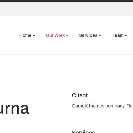
Home
Our Work
Services
Team
Client
urna
GameX themes company, Ru
Services