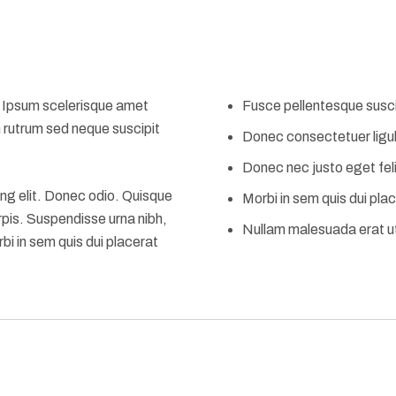
s. Ipsum scelerisque amet
Fusce pellentesque susci
m rutrum sed neque suscipit
Donec consectetuer ligul
Donec nec justo eget feli
ng elit. Donec odio. Quisque
Morbi in sem quis dui pla
rpis. Suspendisse urna nibh,
Nullam malesuada erat ut
bi in sem quis dui placerat